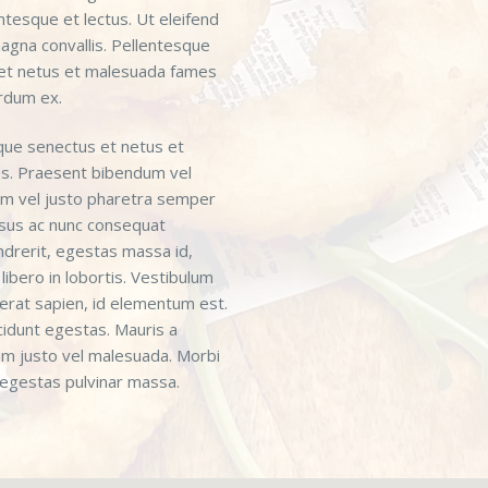
ntesque et lectus. Ut eleifend
agna convallis. Pellentesque
 et netus et malesuada fames
erdum ex.
ique senectus et netus et
s. Praesent bibendum vel
rem vel justo pharetra semper
isus ac nunc consequat
drerit, egestas massa id,
libero in lobortis. Vestibulum
erat sapien, id elementum est.
cidunt egestas. Mauris a
uam justo vel malesuada. Morbi
, egestas pulvinar massa.