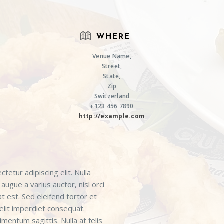
WHERE
Venue Name,
Street,
State,
Zip
Switzerland
+123 456 7890
http://example.com
etur adipiscing elit. Nulla
augue a varius auctor, nisl orci
at est. Sed eleifend tortor et
 elit imperdiet consequat.
entum sagittis. Nulla at felis