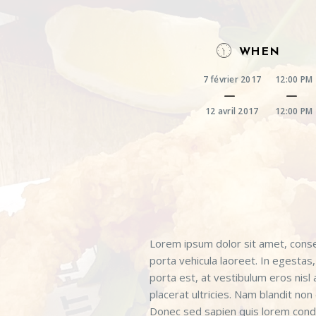
WHEN
7 février 2017
12:00 PM
12 avril 2017
12:00 PM
Lorem ipsum dolor sit amet, consect
porta vehicula laoreet. In egestas, 
porta est, at vestibulum eros nisl 
placerat ultricies. Nam blandit non
Donec sed sapien quis lorem condim