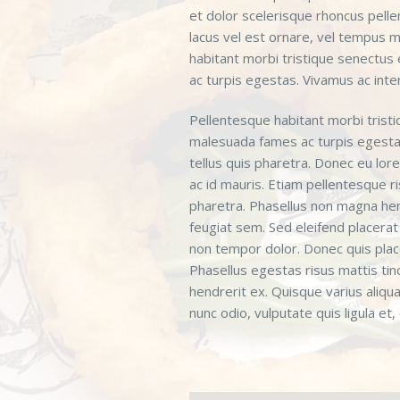
et dolor scelerisque rhoncus pelle
lacus vel est ornare, vel tempus m
habitant morbi tristique senectus
ac turpis egestas. Vivamus ac int
Pellentesque habitant morbi trist
malesuada fames ac turpis egesta
tellus quis pharetra. Donec eu lo
ac id mauris. Etiam pellentesque r
pharetra. Phasellus non magna hen
feugiat sem. Sed eleifend placerat 
non tempor dolor. Donec quis plac
Phasellus egestas risus mattis tin
hendrerit ex. Quisque varius aliq
nunc odio, vulputate quis ligula et