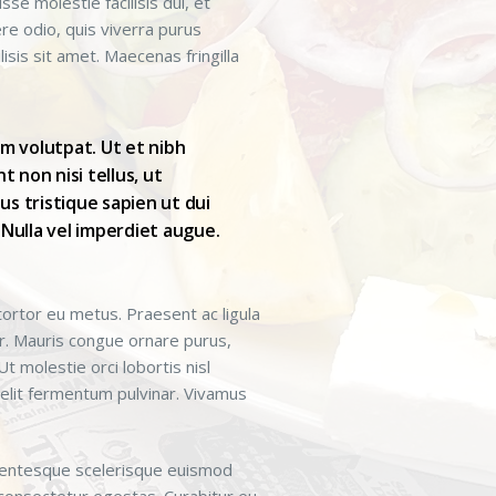
se molestie facilisis dui, et
ere odio, quis viverra purus
isis sit amet. Maecenas fringilla
uam volutpat. Ut et nibh
 non nisi tellus, ut
us tristique sapien ut dui
 Nulla vel imperdiet augue.
tortor eu metus. Praesent ac ligula
ur. Mauris congue ornare purus,
t molestie orci lobortis nisl
 elit fermentum pulvinar. Vivamus
ellentesque scelerisque euismod