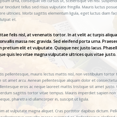
 ipsum urna, consequat vel cursus ut, scelerisque vel nisl. Suspendis
 tincidunt tellus sed risus vulputate fringilla. Mauris luctus posu
e ultricies. Morbi sagittis elementum ligula, eget luctus diam facil
lutpat et.
tae felis nisl, at venenatis tortor. In at velit ac turpis aliq
nvallis massa nec gravida. Sed eleifend porta urna. Praesent
 pretium elit et vulputate. Quisque nec justo lacus. Phasell
que quis leo vitae magna vulputate ultrices quis vitae justo.
tis pellentesque, mauris lectus mattis nisl, non vestibulum tortor 
ae sit amet arcu. Aenean pellentesque aliquam dolor et consectet
ellentesque eros ac neque laoreet mattis tristique sit amet justo. U
nterdum sagittis tortor vitae tempus. Mauris imperdiet sapien non
que, pharetra id ullamcorper in, suscipit ut ligula.
ssim at vulputate magna aliquet. Cras porttitor dapibus dictum. P