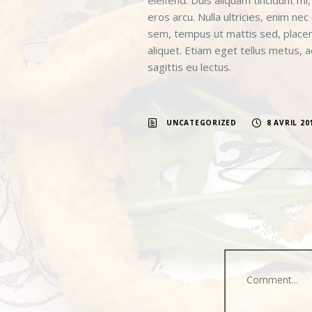
eleifend. Duis aliquam tincidunt m
eros arcu. Nulla ultricies, enim n
sem, tempus ut mattis sed, placera
aliquet. Etiam eget tellus metus, 
sagittis eu lectus.
UNCATEGORIZED
8 AVRIL 20
Comment