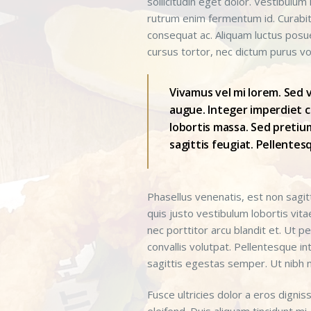
sollicitudin eget dolor. Vestibulum
rutrum enim fermentum id. Curabitur
consequat ac. Aliquam luctus posuer
cursus tortor, nec dictum purus vo
Vivamus vel mi lorem. Sed vi
augue. Integer imperdiet co
lobortis massa. Sed pretium
sagittis feugiat. Pellentes
Phasellus venenatis, est non sagit
quis justo vestibulum lobortis vit
nec porttitor arcu blandit et. Ut p
convallis volutpat. Pellentesque i
sagittis egestas semper. Ut nibh ne
Fusce ultricies dolor a eros digni