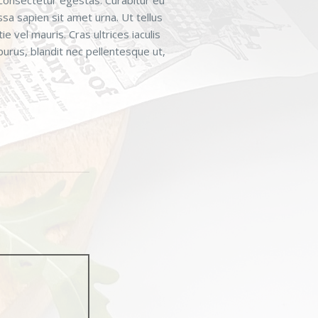
 consectetur egestas. Curabitur eu
sa sapien sit amet urna. Ut tellus
 vel mauris. Cras ultrices iaculis
urus, blandit nec pellentesque ut,