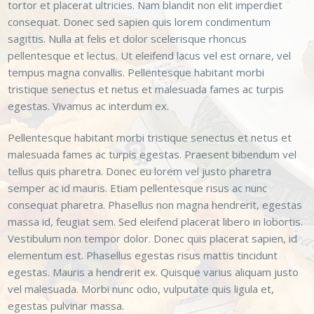
tortor et placerat ultricies. Nam blandit non elit imperdiet
consequat. Donec sed sapien quis lorem condimentum
sagittis. Nulla at felis et dolor scelerisque rhoncus
pellentesque et lectus. Ut eleifend lacus vel est ornare, vel
tempus magna convallis. Pellentesque habitant morbi
tristique senectus et netus et malesuada fames ac turpis
egestas. Vivamus ac interdum ex.
Pellentesque habitant morbi tristique senectus et netus et
malesuada fames ac turpis egestas. Praesent bibendum vel
tellus quis pharetra. Donec eu lorem vel justo pharetra
semper ac id mauris. Etiam pellentesque risus ac nunc
consequat pharetra. Phasellus non magna hendrerit, egestas
massa id, feugiat sem. Sed eleifend placerat libero in lobortis.
Vestibulum non tempor dolor. Donec quis placerat sapien, id
elementum est. Phasellus egestas risus mattis tincidunt
egestas. Mauris a hendrerit ex. Quisque varius aliquam justo
vel malesuada. Morbi nunc odio, vulputate quis ligula et,
egestas pulvinar massa.