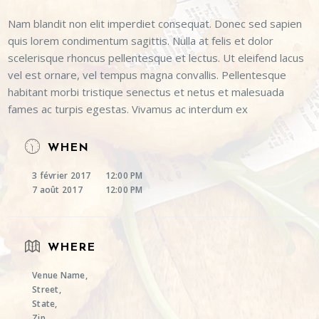
Nam blandit non elit imperdiet consequat. Donec sed sapien
quis lorem condimentum sagittis. Nulla at felis et dolor
scelerisque rhoncus pellentesque et lectus. Ut eleifend lacus
vel est ornare, vel tempus magna convallis. Pellentesque
habitant morbi tristique senectus et netus et malesuada
fames ac turpis egestas. Vivamus ac interdum ex
WHEN
3 février 2017
12:00 PM
7 août 2017
12:00 PM
WHERE
Venue Name,
Street,
State,
Zip